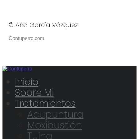
© Ana García Vázquez
Contuperro.com
Inicio
Sobre Mi
Tratamientos
Acupuntura
Moxibustión
Tuina